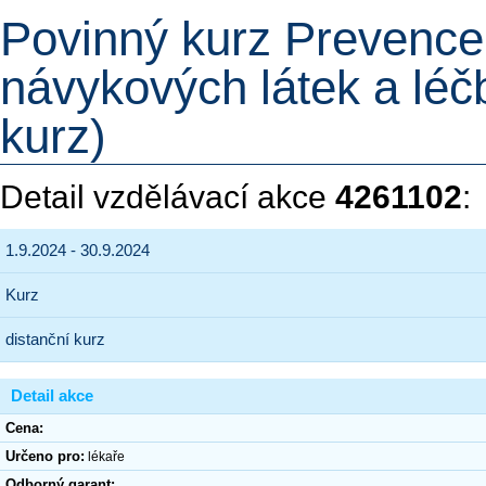
Povinný kurz Prevence
návykových látek a léčb
kurz)
Detail vzdělávací akce
4261102
:
1.9.2024 - 30.9.2024
Kurz
distanční kurz
Detail akce
Cena:
Určeno pro:
lékaře
Odborný garant: