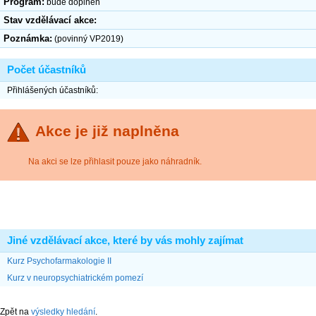
Program:
bude doplněn
Stav vzdělávací akce:
Poznámka:
(povinný VP2019)
Počet účastníků
Přihlášených účastníků:
Akce je již naplněna
Na akci se lze přihlasit pouze jako náhradník.
Jiné vzdělávací akce, které by vás mohly zajímat
Kurz Psychofarmakologie II
Kurz v neuropsychiatrickém pomezí
Zpět na
výsledky hledání
.