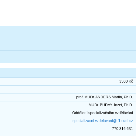
3500 Kč
prof. MUDr. ANDERS Martin, Ph.D.
MUDr. BUDAY Jozef, Ph.D.
Oddělení specializačního vzdělávání
specializacni.vzdelavani@lf1.cuni.cz
770 316 631