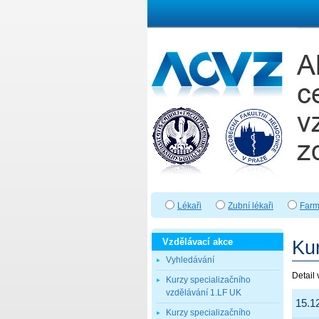
Lékaři
Zubní lékaři
Farm
Vzdělávací akce
Vyhledávání
Kurzy specializačního
vzdělávání 1.LF UK
Kurzy specializačního