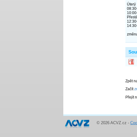
© 2026 ACVZ.cz -
Coo