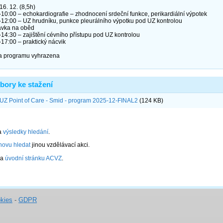
kies
-
GDPR