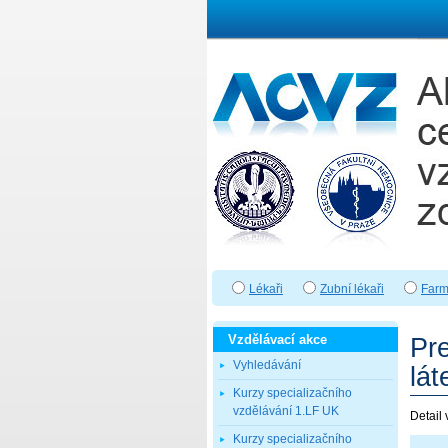
Lékaři
Zubní lékaři
Farm
Vzdělávací akce
Vyhledávání
Kurzy specializačního
vzdělávání 1.LF UK
Kurzy specializačního