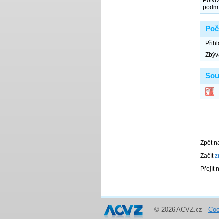
© 2026 ACVZ.cz -
Coo