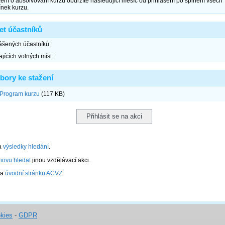
kies
-
GDPR