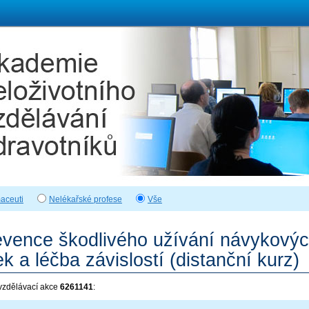
aceuti
Nelékařské profese
Vše