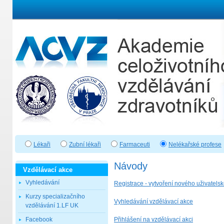
Lékaři
Zubní lékaři
Farmaceuti
Nelékařské profese
Návody
Vzdělávací akce
Vyhledávání
Registrace - vytvoření nového uživatels
Kurzy specializačního
Vyhledávání vzdělávací akce
vzdělávání 1.LF UK
Facebook
Přihlášení na vzdělávací akci