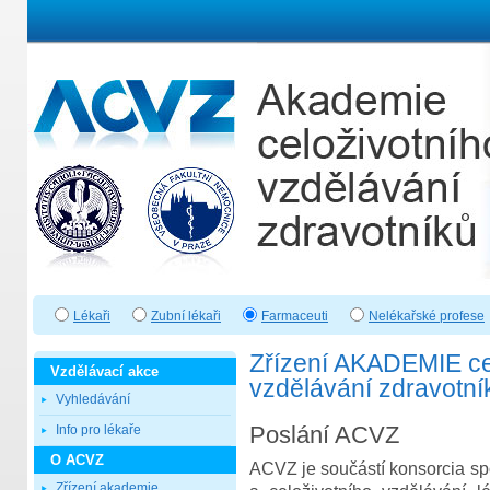
Lékaři
Zubní lékaři
Farmaceuti
Nelékařské profese
Zřízení AKADEMIE ce
Vzdělávací akce
vzdělávání zdravotní
Vyhledávání
Poslání ACVZ
Info pro lékaře
O ACVZ
ACVZ je součástí konsorcia spo
Zřízení akademie