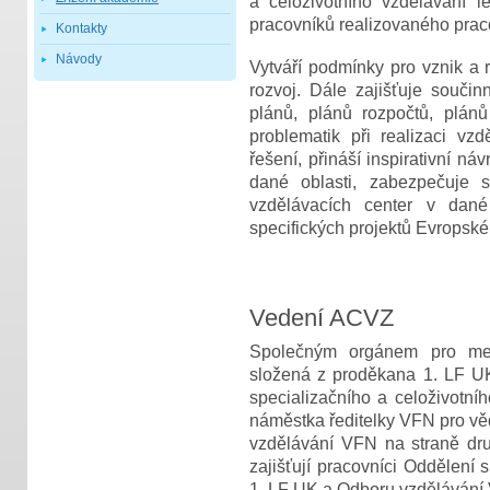
a celoživotního vzdělávání l
pracovníků realizovaného prac
Kontakty
Návody
Vytváří podmínky pro vznik a re
rozvoj. Dále zajišťuje součin
plánů, plánů rozpočtů, plánů
problematik při realizaci vzdě
řešení, přináší inspirativní n
dané oblasti, zabezpečuje s
vzdělávacích center v dané
specifických projektů Evropské
Vedení ACVZ
Společným orgánem pro met
složená z proděkana 1. LF U
specializačního a celoživotní
náměstka ředitelky VFN pro vě
vzdělávání VFN na straně druh
zajišťují pracovníci Oddělení 
1. LF UK a Odboru vzdělávání